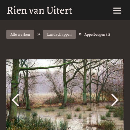
»
»
Alle werken
Landschappen
Appelbergen (I)
4
5