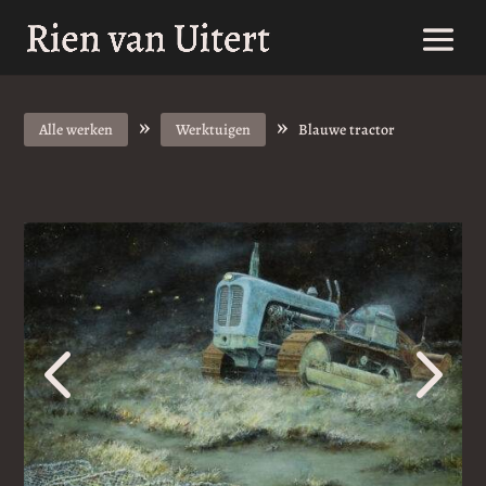
»
»
Alle werken
Werktuigen
Blauwe tractor
4
5