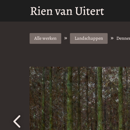
»
»
Alle werken
Landschappen
Denne
4