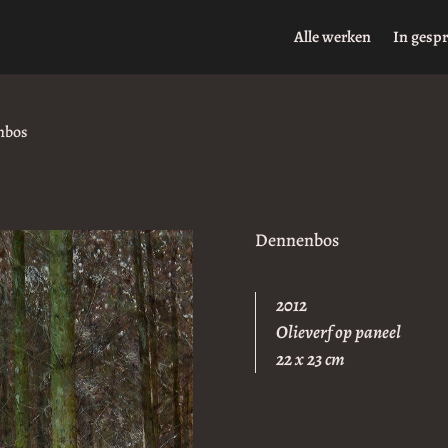
Alle werken
In gesp
nbos
Dennenbos
2012
Olieverf op paneel
22 x 23 cm