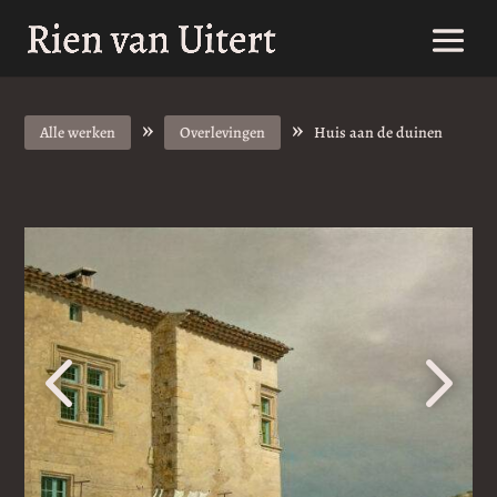
»
»
Alle werken
Overlevingen
Huis aan de duinen
4
5