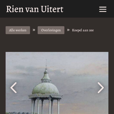
»
»
Alle werken
Overlevingen
Koepel aan zee
4
5