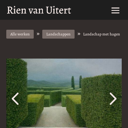
»
»
Alle werken
Landschappen
Landschap met hagen
4
5