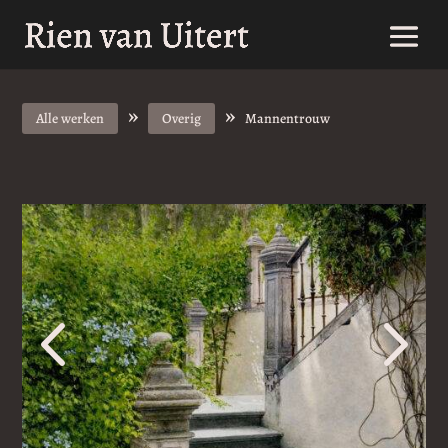
»
»
Alle werken
Overig
Mannentrouw
4
5