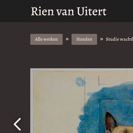
»
»
Alle werken
Honden
Studie wach
4