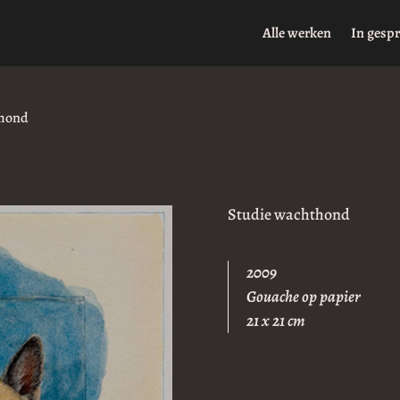
Alle werken
In gesp
thond
Studie wachthond
2009
Gouache op papier
21 x 21 cm