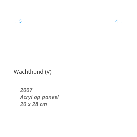
←
5
4
→
Wachthond (V)
2007
Acryl op paneel
20 x 28 cm