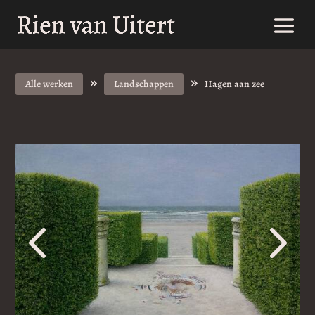
»
»
Alle werken
Landschappen
Hagen aan zee
4
5