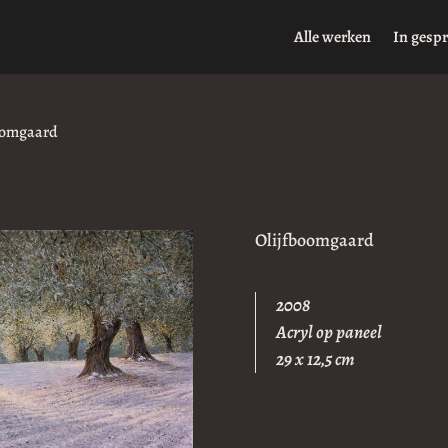
Alle werken
In gesp
oomgaard
Olijfboomgaard
2008
Acryl op paneel
29 x 12,5 cm