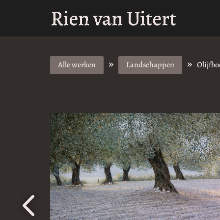
»
»
Alle werken
Landschappen
Olijfb
4